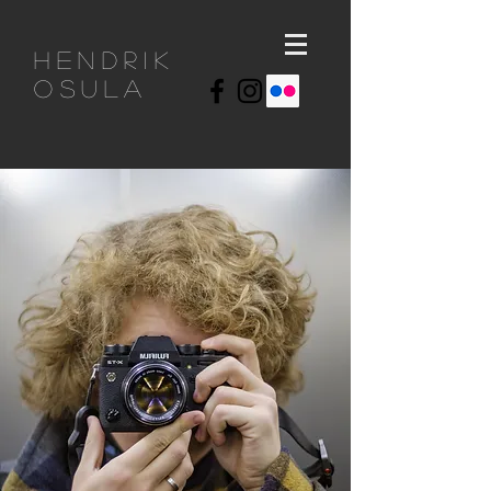
Hendrik
osula